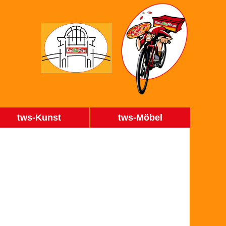
tws-Kunst
tws-Möbel